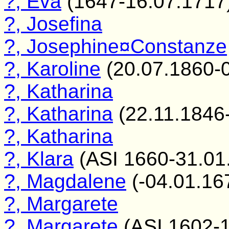
?, Eva
(1647-16.07.1717
?, Josefina
?, Josephine¤Constanze
?, Karoline
(20.07.1860-0
?, Katharina
?, Katharina
(22.11.1846-
?, Katharina
?, Klara
(ASI 1660-31.01
?, Magdalene
(-04.01.16
?, Margarete
?, Margarete
(ASI 1602-1