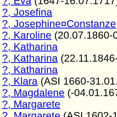
?, Eva
(1647-16.07.1717
?, Josefina
?, Josephine¤Constanze
?, Karoline
(20.07.1860-0
?, Katharina
?, Katharina
(22.11.1846-
?, Katharina
?, Klara
(ASI 1660-31.01
?, Magdalene
(-04.01.16
?, Margarete
?, Margarete
(ASI 1602-1